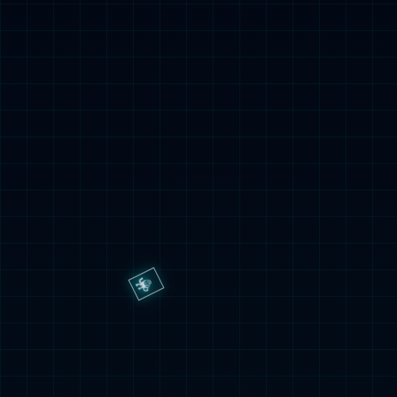
J9直营集团官网入口
新闻中心