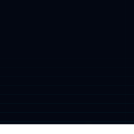
最新色彩及趋势
投资者关系