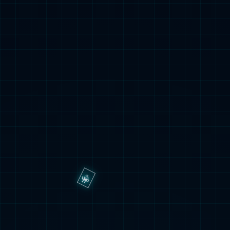
工作在J9直营集团
社会责任