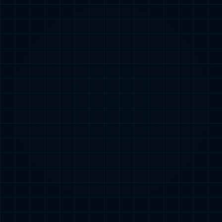
系统解决方案
手机解决方案