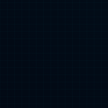
笔记本电脑解决方案
智能穿戴解决方案