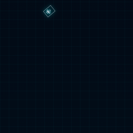
工作在J9直营集团
社会责任