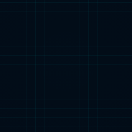
系统解决方案
手机解决方案