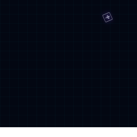
最新色彩及趋势
投资者关系