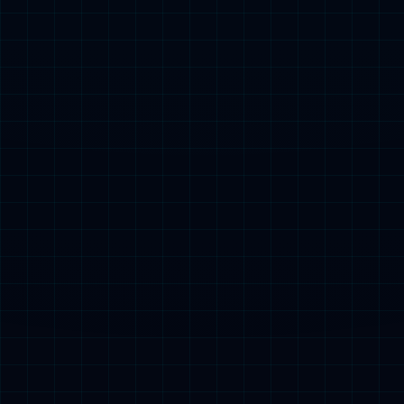
CMF趋势
CMF