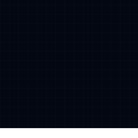
最新色彩及趋势
投资者关系