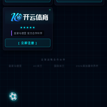
网站首页
J9直营集团官网入口