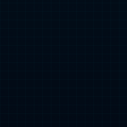
笔记本电脑解决方案
智能穿戴解决方案