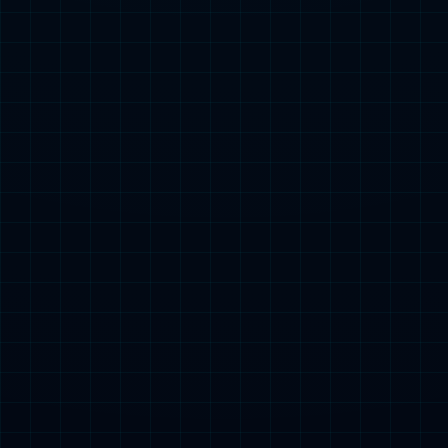
智能家居解决方案
汽车解决方案