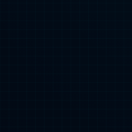
笔记本电脑解决方案
智能穿戴解决方案