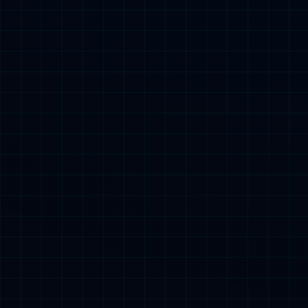
CMF趋势
CMF