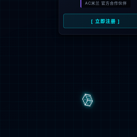
网站首页
J9直营集团官网入口