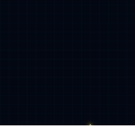
最新色彩及趋势
投资者关系