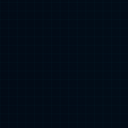
系统解决方案
手机解决方案