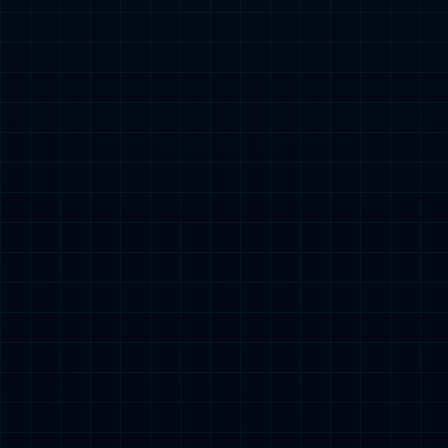
智能家居解决方案
汽车解决方案