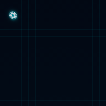
J9直营集团官网入口
新闻中心