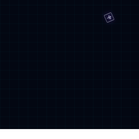
最新色彩及趋势
投资者关系