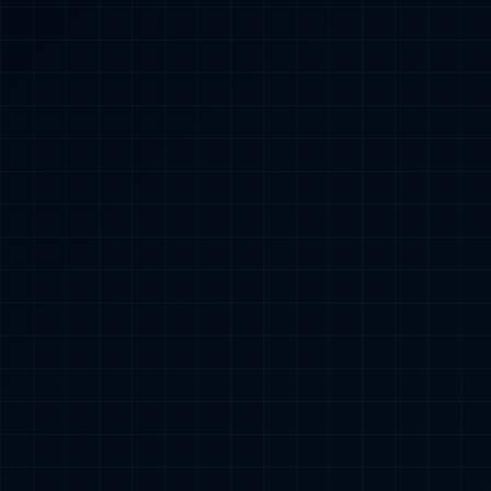
工作在J9直营集团
社会责任