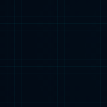
系统解决方案
手机解决方案