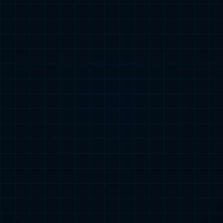
系统解决方案
手机解决方案