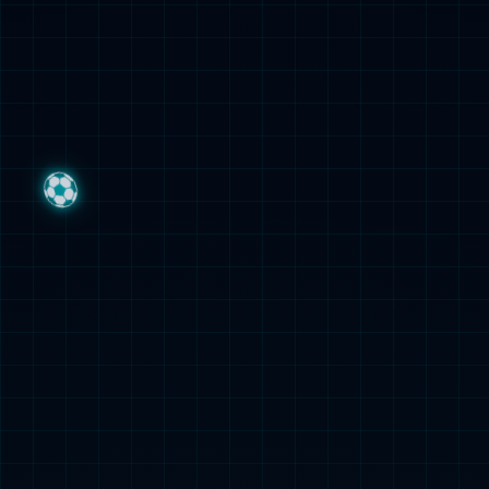
J9直营集团官网入口
新闻中心