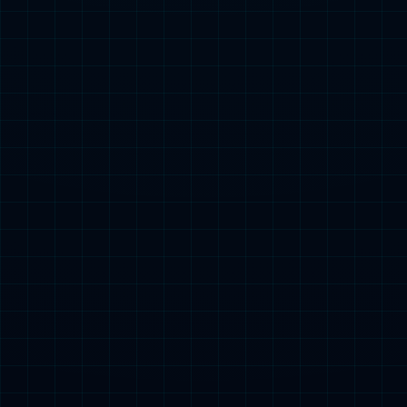
智能家居解决方案
汽车解决方案