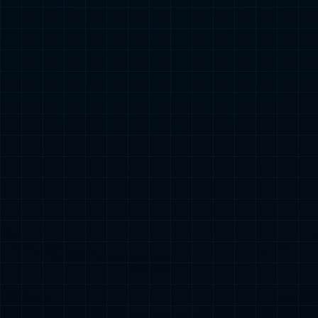
笔记本电脑解决方案
智能穿戴解决方案