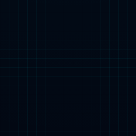
智能家居解决方案
汽车解决方案