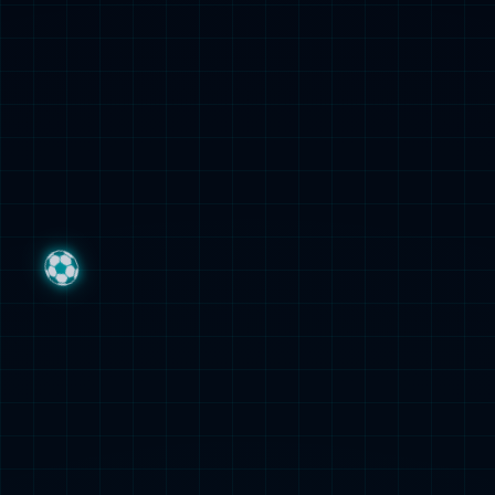
J9直营集团官网入口
新闻中心