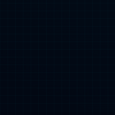
智能家居解决方案
汽车解决方案