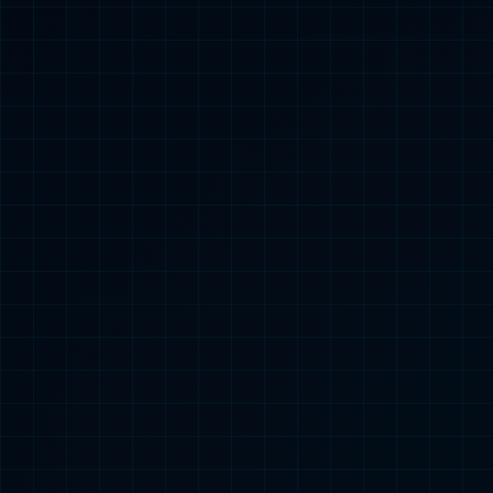
工作在J9直营集团
社会责任