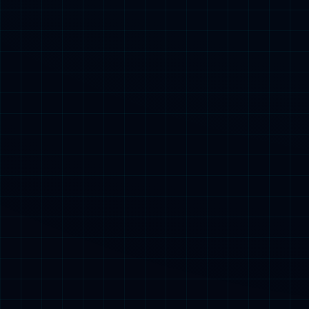
CMF趋势
CMF