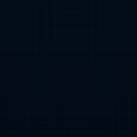
笔记本电脑解决方案
智能穿戴解决方案