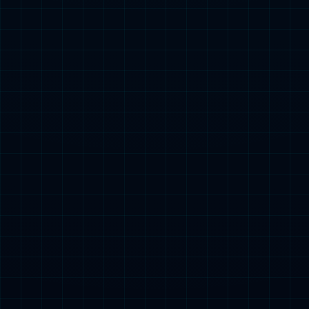
智能家居解决方案
汽车解决方案