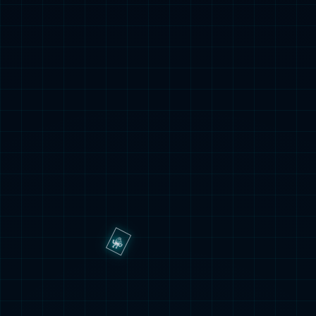
工作在J9直营集团
社会责任