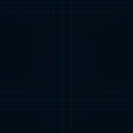
系统解决方案
手机解决方案