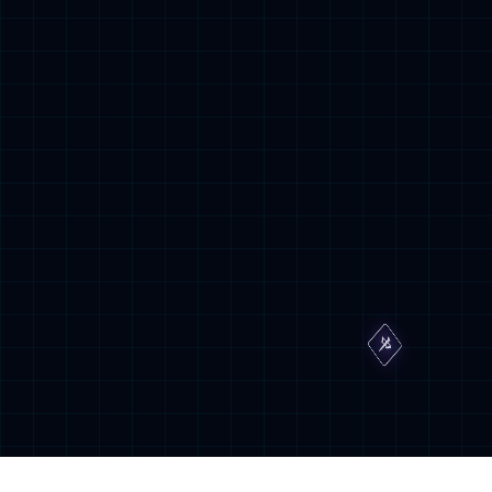
最新色彩及趋势
投资者关系