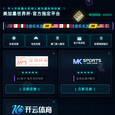
安全验证(safety verification)
→